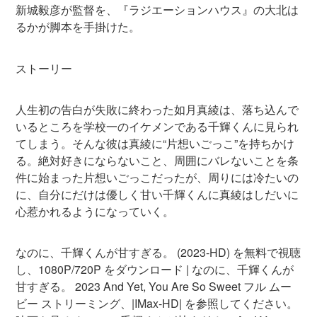
新城毅彦が監督を、『ラジエーションハウス』の大北は
るかが脚本を手掛けた。
ストーリー
人生初の告白が失敗に終わった如月真綾は、落ち込んで
いるところを学校一のイケメンである千輝くんに見られ
てしまう。そんな彼は真綾に“片想いごっこ”を持ちかけ
る。絶対好きにならないこと、周囲にバレないことを条
件に始まった片想いごっこだったが、周りには冷たいの
に、自分にだけは優しく甘い千輝くんに真綾はしだいに
心惹かれるようになっていく。
なのに、千輝くんが甘すぎる。 (2023-HD) を無料で視聴
し、1080P/720P をダウンロード | なのに、千輝くんが
甘すぎる。 2023 And Yet, You Are So Sweet フル ムー
ビー ストリーミング、|IMax-HD| を参照してください。