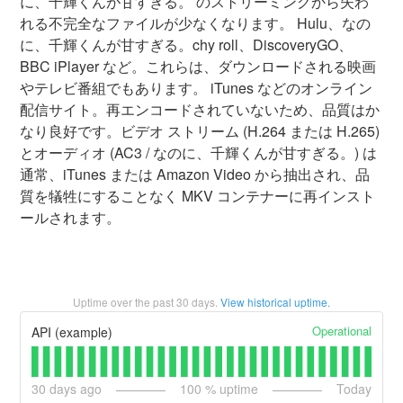
に、千輝くんが甘すぎる。 のストリーミングから失わ
れる不完全なファイルが少なくなります。 Hulu、なの
に、千輝くんが甘すぎる。chy roll、DiscoveryGO、
BBC iPlayer など。これらは、ダウンロードされる映画
やテレビ番組でもあります。 iTunes などのオンライン
配信サイト。再エンコードされていないため、品質はか
なり良好です。ビデオ ストリーム (H.264 または H.265)
とオーディオ (AC3 / なのに、千輝くんが甘すぎる。) は
通常、iTunes または Amazon Video から抽出され、品
質を犠牲にすることなく MKV コンテナーに再インスト
ールされます。
Uptime over the past
30
days.
View historical uptime.
Operational
API (example)
30
days ago
100
% uptime
Today