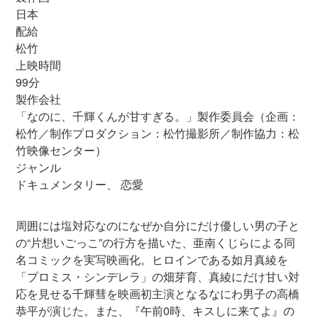
日本
配給
松竹
上映時間
99分
製作会社
「なのに、千輝くんが甘すぎる。」製作委員会（企画：
松竹／制作プロダクション：松竹撮影所／制作協力：松
竹映像センター）
ジャンル
ドキュメンタリー、 恋愛
周囲には塩対応なのになぜか自分にだけ優しい男の子と
の“片想いごっこ”の行方を描いた、亜南くじらによる同
名コミックを実写映画化。ヒロインである如月真綾を
「プロミス・シンデレラ」の畑芽育、真綾にだけ甘い対
応を見せる千輝彗を映画初主演となるなにわ男子の高橋
恭平が演じた。また、『午前0時、キスしに来てよ』の